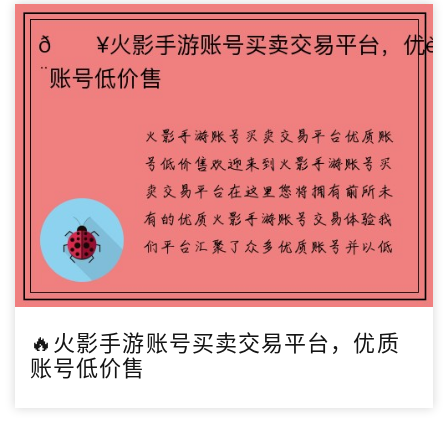
🔥火影手游账号买卖交易平台，优质
账号低价售