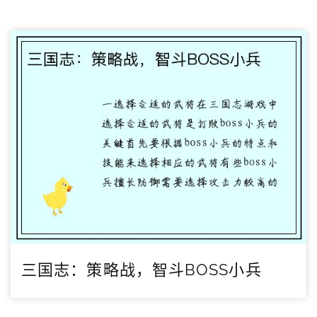
三国志：策略战，智斗BOSS小兵