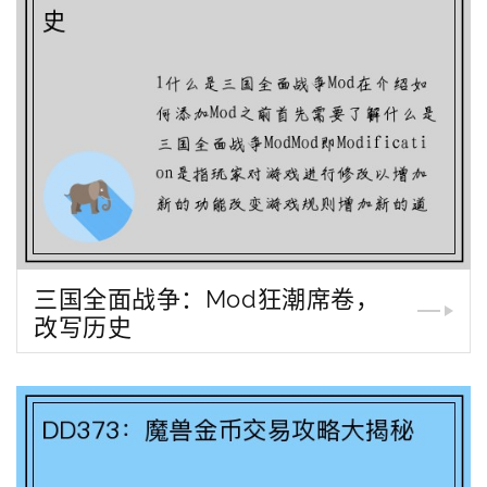
三国全面战争：Mod狂潮席卷，
改写历史