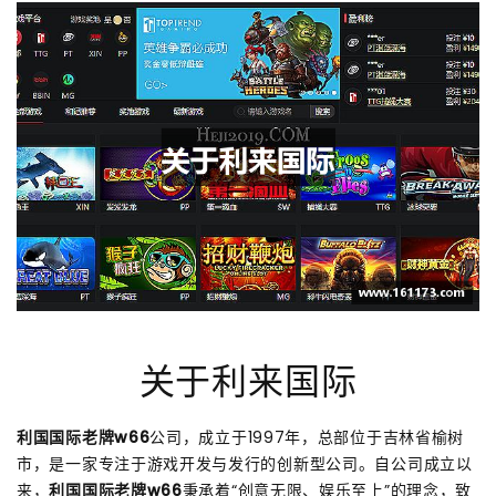
关于利来国际
利国国际老牌w66
公司，成立于1997年，总部位于吉林省榆树
市，是一家专注于游戏开发与发行的创新型公司。自公司成立以
来，
利国国际老牌w66
秉承着“创意无限、娱乐至上”的理念，致