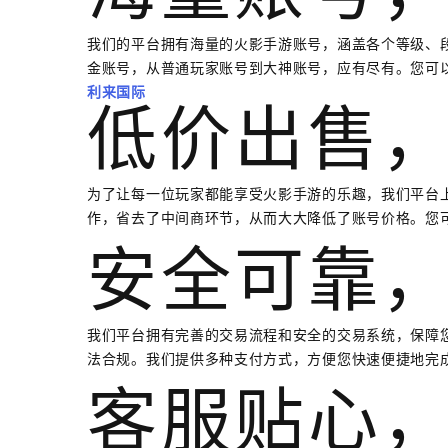
我们的平台拥有海量的火影手游账号，涵盖各个等级、
金账号，从普通玩家账号到大神账号，应有尽有。您可
利来国际
低价出售
为了让每一位玩家都能享受火影手游的乐趣，我们平台
作，省去了中间商环节，从而大大降低了账号价格。您
安全可靠
我们平台拥有完善的交易流程和安全的交易系统，保障
法合规。我们提供多种支付方式，方便您快速便捷地完
客服贴心