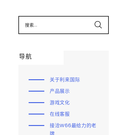
搜索...
导航
关于利来国际
产品展示
游戏文化
在线客服
接洽W66最给力的老
牌